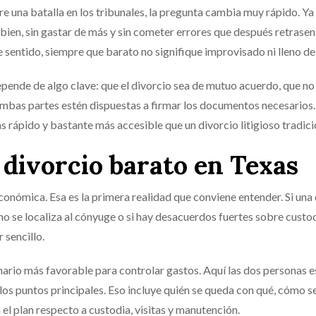
e una batalla en los tribunales, la pregunta cambia muy rápido. Ya
bien, sin gastar de más y sin cometer errores que después retrasen
 sentido, siempre que barato no signifique improvisado ni lleno de
epende de algo clave: que el divorcio sea de mutuo acuerdo, que no
e ambas partes estén dispuestas a firmar los documentos necesario
 rápido y bastante más accesible que un divorcio litigioso tradici
 divorcio barato en Texas
conómica. Esa es la primera realidad que conviene entender. Si una 
i no se localiza al cónyuge o si hay desacuerdos fuertes sobre custod
 sencillo.
enario más favorable para controlar gastos. Aquí las dos personas e
 los puntos principales. Eso incluye quién se queda con qué, cómo s
 el plan respecto a custodia, visitas y manutención.