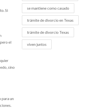
se mantiene como casado
o. Si
trámite de divorcio en Texas
trámite de divorcio Texas
n
pero el
viven juntos
lquier
iedo, sino
o para un
cciones.