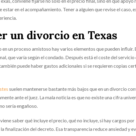
xas, conviene fijarse no solo en el precio final, sino en qué apoyo 
ele estar en el acompañamiento. Tener a alguien que revise el caso, 
eriencia.
er un divorcio en Texas
o en un proceso amistoso hay varios elementos que pueden influir. 
unal, que varía según el condado. Después está el coste del servicio
también puede haber gastos adicionales si se requieren copias cert
stes
suelen mantenerse bastante más bajos que en un divorcio con
e ante el juez. La mala noticia es que no existe una cifra univer
mo sería engañoso.
viene saber qué incluye el precio, qué no incluye, si hay cargos por
 la finalización del decreto. Esa transparencia reduce ansiedad y ev