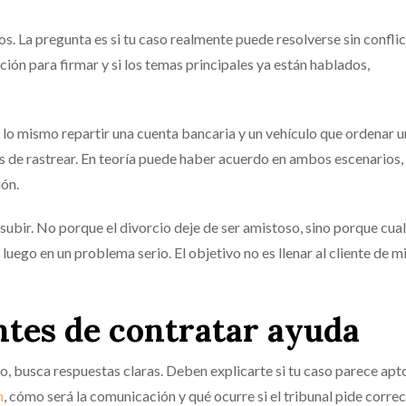
s. La pregunta es si tu caso realmente puede resolverse sin conflict
ción para firmar y si los temas principales ya están hablados,
 lo mismo repartir una cuenta bancaria y un vehículo que ordenar u
es de rastrear. En teoría puede haber acuerdo en ambos escenarios, 
ón.
subir. No porque el divorcio deje de ser amistoso, sino porque cua
uego en un problema serio. El objetivo no es llenar al cliente de m
ntes de contratar ayuda
io, busca respuestas claras. Deben explicarte si tu caso parece apt
n
, cómo será la comunicación y qué ocurre si el tribunal pide corre