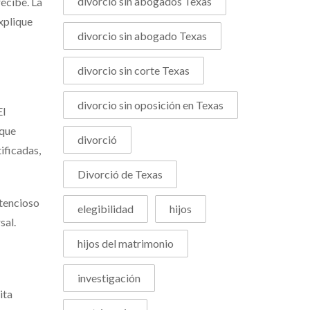
divorcio sin abogados Texas
recibe. La
explique
divorcio sin abogado Texas
divorcio sin corte Texas
divorcio sin oposición en Texas
El
 que
divorció
ificadas,
Divorció de Texas
tencioso
elegibilidad
hijos
sal.
hijos del matrimonio
investigación
ita