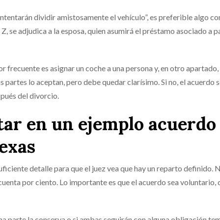
intentarán dividir amistosamente el vehículo”, es preferible algo co
Z, se adjudica a la esposa, quien asumirá el préstamo asociado a pa
r frecuente es asignar un coche a una persona y, en otro apartado, 
s partes lo aceptan, pero debe quedar clarísimo. Si no, el acuerdo 
pués del divorcio.
ltar en un ejemplo acuerdo
Texas
uficiente detalle para que el juez vea que hay un reparto definido. 
uenta por ciento. Lo importante es que el acuerdo sea voluntario, c
 una parte la conserva o si ambas seguirán con alguna obligación tem