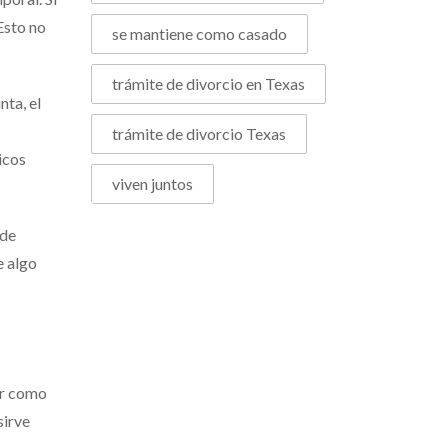
Esto no
se mantiene como casado
trámite de divorcio en Texas
ta, el
trámite de divorcio Texas
icos
viven juntos
 de
e algo
vir como
sirve