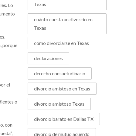
Texas
les. Lo
ocumento
cuánto cuesta un divorcio en
Texas
es,
cómo divorciarse en Texas
a, porque
declaraciones
derecho consuetudinario
or el
divorcio amistoso en Texas
y
dientes o
divorcio amistoso Texas
divorcio barato en Dallas TX
do, con
ueda”,
divorcio de mutuo acuerdo