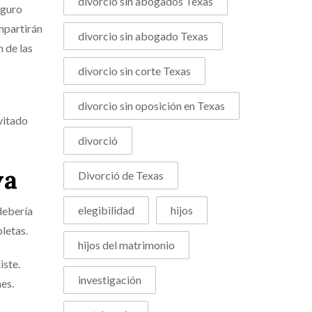
divorcio sin abogados Texas
eguro
mpartirán
divorcio sin abogado Texas
n de las
divorcio sin corte Texas
divorcio sin oposición en Texas
vitado
divorció
va
Divorció de Texas
elegibilidad
hijos
debería
letas.
hijos del matrimonio
iste.
investigación
es.