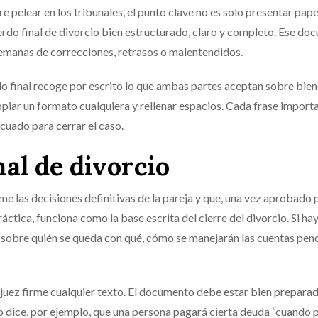
 pelear en los tribunales, el punto clave no es solo presentar pape
rdo final de divorcio bien estructurado, claro y completo. Ese d
 semanas de correcciones, retrasos o malentendidos.
do final recoge por escrito lo que ambas partes aceptan sobre bien
copiar un formato cualquiera y rellenar espacios. Cada frase import
ecuado para cerrar el caso.
al de divorcio
e las decisiones definitivas de la pareja y que, una vez aprobado p
ráctica, funciona como la base escrita del cierre del divorcio. Si ha
 sobre quién se queda con qué, cómo se manejarán las cuentas pen
el juez firme cualquier texto. El documento debe estar bien prepara
 dice, por ejemplo, que una persona pagará cierta deuda “cuando p