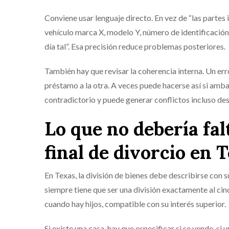
Conviene usar lenguaje directo. En vez de “las partes 
vehículo marca X, modelo Y, número de identificación 
día tal”. Esa precisión reduce problemas posteriores.
También hay que revisar la coherencia interna. Un erro
préstamo a la otra. A veces puede hacerse así si amba
contradictorio y puede generar conflictos incluso des
Lo que no debería fa
final de divorcio en 
En Texas, la división de bienes debe describirse con s
siempre tiene que ser una división exactamente al cinc
cuando hay hijos, compatible con su interés superior.
Si existe una casa, hay que especificar si se vende, si