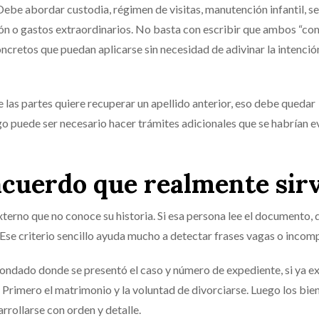
Debe abordar custodia, régimen de visitas, manutención infantil, s
ión o gastos extraordinarios. No basta con escribir que ambos “co
oncretos que puedan aplicarse sin necesidad de adivinar la intenció
 las partes quiere recuperar un apellido anterior, eso debe quedar
go puede ser necesario hacer trámites adicionales que se habrían e
acuerdo que realmente sir
terno que no conoce su historia. Si esa persona lee el documento, 
se criterio sencillo ayuda mucho a detectar frases vagas o incomp
ndado donde se presentó el caso y número de expediente, si ya ex
rimero el matrimonio y la voluntad de divorciarse. Luego los bien
rrollarse con orden y detalle.