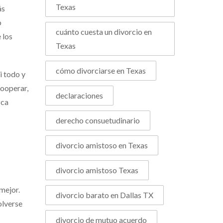
Texas
ás
o
cuánto cuesta un divorcio en
 los
Texas
cómo divorciarse en Texas
i todo y
cooperar,
declaraciones
zca
derecho consuetudinario
divorcio amistoso en Texas
divorcio amistoso Texas
mejor.
divorcio barato en Dallas TX
olverse
divorcio de mutuo acuerdo