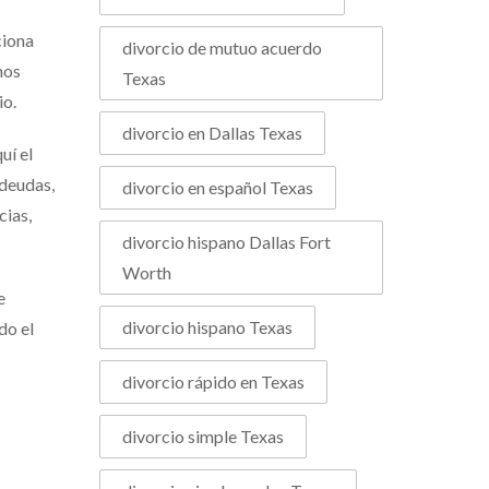
ciona
divorcio de mutuo acuerdo
nos
Texas
io.
divorcio en Dallas Texas
uí el
 deudas,
divorcio en español Texas
cias,
divorcio hispano Dallas Fort
Worth
e
divorcio hispano Texas
do el
divorcio rápido en Texas
divorcio simple Texas