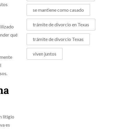
stos
se mantiene como casado
trámite de divorcio en Texas
ilizado
ender qué
trámite de divorcio Texas
viven juntos
almente
l
sos.
ma
 litigio
iva es