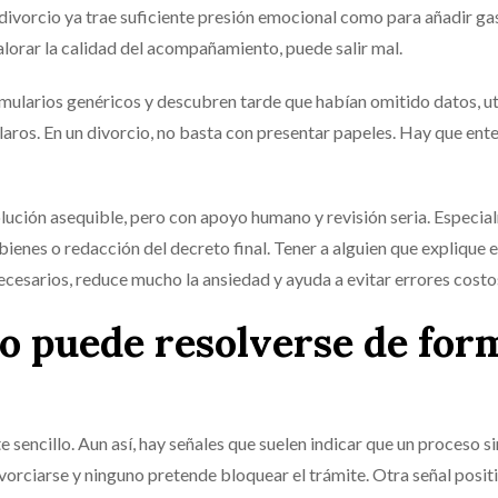
divorcio ya trae suficiente presión emocional como para añadir ga
valorar la calidad del acompañamiento, puede salir mal.
mularios genéricos y descubren tarde que habían omitido datos, ut
ros. En un divorcio, no basta con presentar papeles. Hay que ent
olución asequible, pero con apoyo humano y revisión seria. Especi
bienes o redacción del decreto final. Tener a alguien que explique e
ecesarios, reduce mucho la ansiedad y ayuda a evitar errores costo
so puede resolverse de for
 sencillo. Aun así, hay señales que suelen indicar que un proceso sin
orciarse y ninguno pretende bloquear el trámite. Otra señal posit