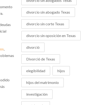
divorcio sin abogados Texas
 momento
divorcio sin abogado Texas
a.
divorcio sin corte Texas
 deudas
icial
divorcio sin oposición en Texas
divorció
tos
,
problemas
Divorció de Texas
elegibilidad
hijos
 podido
hijos del matrimonio
 más
investigación